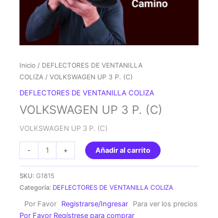
Inicio
/
DEFLECTORES DE VENTANILLA
COLIZA
/ VOLKSWAGEN UP 3 P. (C)
DEFLECTORES DE VENTANILLA COLIZA
VOLKSWAGEN UP 3 P. (C)
VOLKSWAGEN UP 3 P. (C)
VOLKSWAGEN
-
+
Añadir al carrito
UP
3
SKU:
G1815
P.
Categoría:
DEFLECTORES DE VENTANILLA COLIZA
(C)
Por Favor
Registrarse/Ingresar
Para ver los precios
cantidad
Por Favor Regístrese para comprar