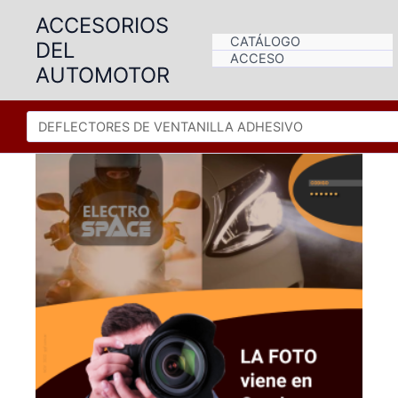
Ir
ACCESORIOS
al
CATÁLOGO
DEL
contenido
ACCESO
AUTOMOTOR