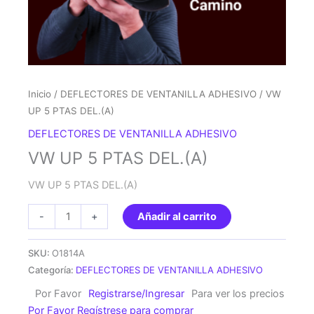
Inicio
/
DEFLECTORES DE VENTANILLA ADHESIVO
/ VW
UP 5 PTAS DEL.(A)
DEFLECTORES DE VENTANILLA ADHESIVO
VW UP 5 PTAS DEL.(A)
VW UP 5 PTAS DEL.(A)
VW
-
+
Añadir al carrito
UP
5
SKU:
O1814A
PTAS
Categoría:
DEFLECTORES DE VENTANILLA ADHESIVO
DEL.
Por Favor
Registrarse/Ingresar
Para ver los precios
(A)
Por Favor Regístrese para comprar
cantidad