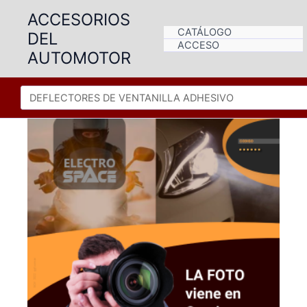
Ir
ACCESORIOS
al
CATÁLOGO
DEL
contenido
ACCESO
AUTOMOTOR