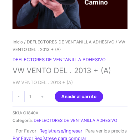
Inicio
/
DEFLECTORES DE VENTANILLA ADHESIVO
/ VW
VENTO DEL . 2013 + (A)
DEFLECTORES DE VENTANILLA ADHESIVO
VW VENTO DEL . 2013 + (A)
VW VENTO DEL . 2013 + (A)
VW
-
+
Añadir al carrito
VENTO
DEL
SKU:
O1840A
.
Categoría:
DEFLECTORES DE VENTANILLA ADHESIVO
2013
Por Favor
Registrarse/Ingresar
Para ver los precios
+
Por Favor Regístrese para comprar
(A)