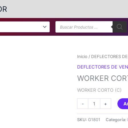
OR
Búsqueda
de
productos
Inicio
/
DEFLECTORES DE
DEFLECTORES DE VEN
WORKER CORT
WORKER CORTO (C)
WORKER
-
+
Añ
CORTO
(C)
SKU:
G1801
Categoría:
cantidad