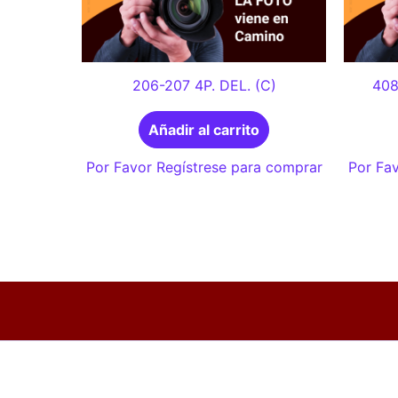
206-207 4P. DEL. (C)
408
Añadir al carrito
Por Favor Regístrese para comprar
Por Fav