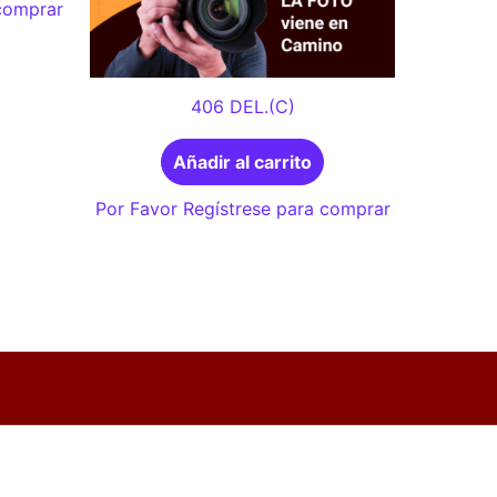
 comprar
406 DEL.(C)
Añadir al carrito
Por Favor Regístrese para comprar