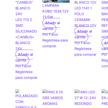
LAMPARA
LED 1141 1
KOBO 1034 12V
POLO
BA
21/5W
LED T10 2
CERAMIK
PER
Añadir al
SMD
BLANCO 12V
REF
carrito
SILICONADO
Añadir al
SIM
Por Favor
«CANBUS»
carrito
HO
Regístrese para
BLANCO
Por Favor
Añ
comprar
24V
Regístrese
carr
Añadir al
para comprar
Por
carrito
Reg
Por Favor
com
Regístrese
para comprar