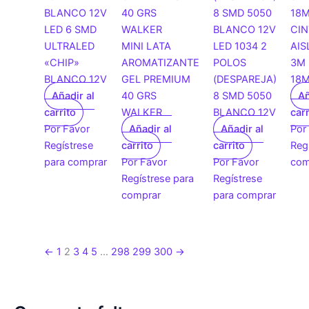
LED 6 SMD
CIN
ULTRALED
MINI LATA
LED 1034 2
AI
«CHIP»
AROMATIZANTE
POLOS
3M
BLANCO 12V
GEL PREMIUM
(DESPAREJA)
18M
Añadir al
40 GRS
8 SMD 5050
Añ
carrito
WALKER
BLANCO 12V
carr
Por Favor
Añadir al
Añadir al
Por
Regístrese
carrito
carrito
Reg
para comprar
Por Favor
Por Favor
com
Regístrese para
Regístrese
comprar
para comprar
←
1
2
3
4
5
…
298
299
300
→