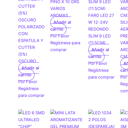
PINO X 10 GRS
VARIOS
AROMAS
FARO LED 27
Añadir al
W 12-24V
SIL
POLARIZADO
carrito
REDONDO
AE
CON
Por Favor
SLIM 9 LED
PR
ESPATULA Y
Regístrese para
(11.5CM)
VAR
CUTTER
comprar
Añadir al
AR
(5%)
carrito
CM
OSCURO
Por Favor
Añ
Añadir al
Regístrese
carr
carrito
para comprar
Por
Por Favor
Reg
Regístrese
com
para comprar