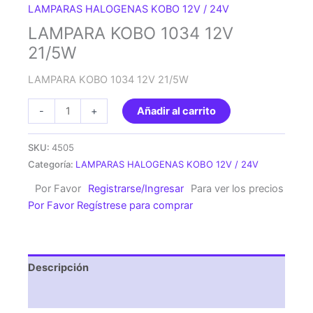
LAMPARAS HALOGENAS KOBO 12V / 24V
LAMPARA KOBO 1034 12V
21/5W
LAMPARA KOBO 1034 12V 21/5W
LAMPARA
-
+
Añadir al carrito
KOBO
1034
SKU:
4505
12V
Categoría:
LAMPARAS HALOGENAS KOBO 12V / 24V
21/5W
Por Favor
Registrarse/Ingresar
Para ver los precios
cantidad
Por Favor Regístrese para comprar
Descripción
Valoraciones (0)