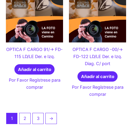
OPTICA F CARGO 91/-> FD-
OPTICA F CARGO -00/->
115 LD/LE Der. e Izq.
FD-122 LD/LE Der. e Izq.
Diag. C/ port
Añadir al carrito
Añadir al carrito
Por Favor Regístrese para
comprar
Por Favor Regístrese para
comprar
1
2
3
→