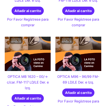
LD/LE Der. e Izq.
FM-118 LD/LE Der. e Izq.
Añadir al carrito
Añadir al carrito
Por Favor Regístrese para
Por Favor Regístrese para
comprar
comprar
OPTICA MB 1620 – 00/->
OPTICA M96 – 96/99 FM-
c/car. FM-117 LD/LE Der. e
69 LD/LE Der. e Izq.
Izq.
Añadir al carrito
Añadir al carrito
Por Favor Regístrese para