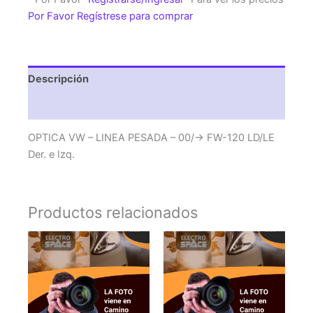
PESADA
Por Favor Regístrese para comprar
-
00/-
>
FW-
Descripción
120
LD/LE
Valoraciones (0)
Der.
e
OPTICA VW – LINEA PESADA – 00/-> FW-120 LD/LE
Izq.
Der. e Izq.
cantidad
Productos relacionados