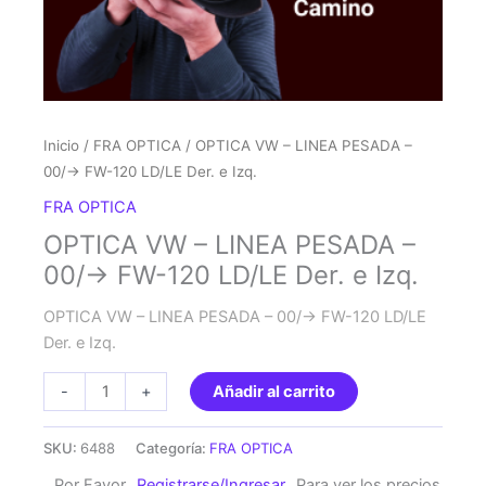
Inicio
/
FRA OPTICA
/ OPTICA VW – LINEA PESADA –
00/-> FW-120 LD/LE Der. e Izq.
FRA OPTICA
OPTICA VW – LINEA PESADA –
00/-> FW-120 LD/LE Der. e Izq.
OPTICA VW – LINEA PESADA – 00/-> FW-120 LD/LE
Der. e Izq.
OPTICA
-
+
Añadir al carrito
VW
-
SKU:
6488
Categoría:
FRA OPTICA
LINEA
Por Favor
Registrarse/Ingresar
Para ver los precios