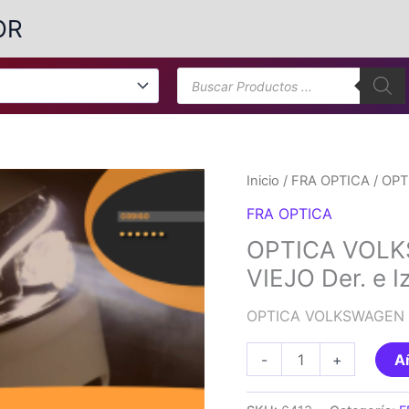
OR
Búsqueda
de
productos
Inicio
/
FRA OPTICA
/ OPT
FRA OPTICA
OPTICA VOLK
VIEJO Der. e I
OPTICA VOLKSWAGEN GO
OPTICA
-
+
Añ
VOLKSWAGEN
GOLF