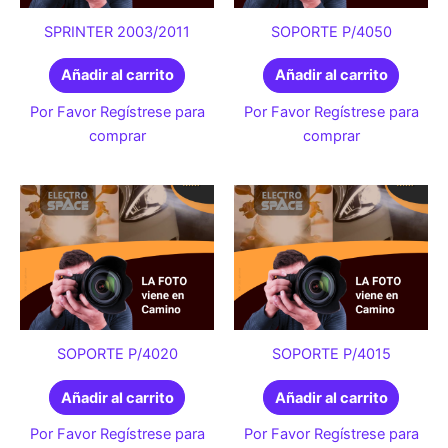
SPRINTER 2003/2011
SOPORTE P/4050
Añadir al carrito
Añadir al carrito
Por Favor Regístrese para
Por Favor Regístrese para
comprar
comprar
SOPORTE P/4020
SOPORTE P/4015
Añadir al carrito
Añadir al carrito
Por Favor Regístrese para
Por Favor Regístrese para