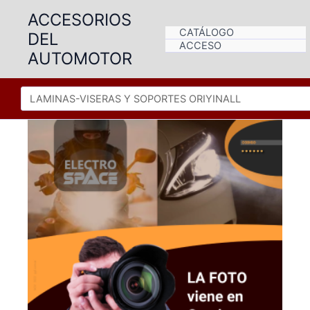
Ir
ACCESORIOS
al
CATÁLOGO
DEL
contenido
ACCESO
AUTOMOTOR