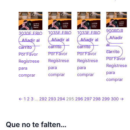
900RD.R
1035E.FRIO
1033E.FRIO
3030E.FRIO
Añadir
Añadir al
Añadir al
Añadir al
al
carrito
carrito
carrito
carrito
Por Favor
Por Favor
Por Favor
Por Favor
Regístrese
Regístrese
Regístrese
Regístrese
para
para
para
para
comprar
comprar
comprar
comprar
←
1
2
3
…
292
293
294
295
296
297
298
299
300
→
Que no te falten…