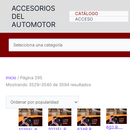
Ir
ACCESORIOS
al
CATÁLOGO
DEL
contenido
ACCESO
AUTOMOTOR
Inicio
/ Página 295
Ordenado
Mostrando 3529–3540 de 3594 resultados
por
popularidad
602.R
1021FL.R
634R.R
1035FL.R