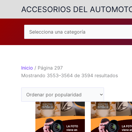
Ir
ACCESORIOS DEL AUTOMOT
al
contenido
Inicio
/ Página 297
Orden
Mostrando 3553–3564 de 3594 resultados
por
popul