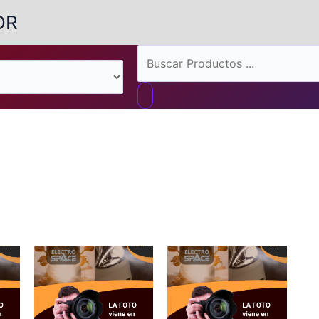
OR
Búsqueda
de
productos
ado
aridad