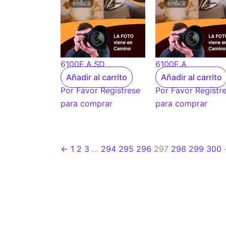
6100E.A.SD
6100E.A
Añadir al carrito
Añadir al carrito
Por Favor Regístrese
Por Favor Regístr
para comprar
para comprar
←
1
2
3
…
294
295
296
297
298
299
300