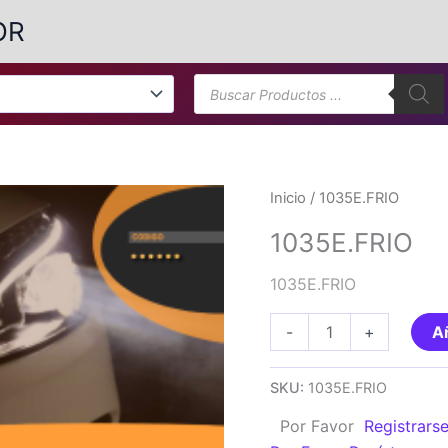
OR
Búsqueda
de
productos
Inicio
/ 1035E.FRIO
1035E.FRIO
1035E.FRIO
1035E.FRIO
-
+
Añ
cantidad
SKU:
1035E.FRIO
Por Favor
Registrars