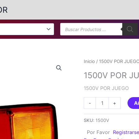
OR
Búsqueda
de
productos
Inicio
/ 1500V POR JUEG
1500V POR J
1500V POR JUEGO
1500V
-
+
Añ
POR
JUEGO
SKU:
1500V
cantidad
Por Favor
Registrars