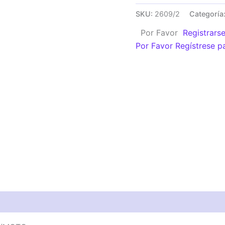
CARGADOR
SKU:
2609/2
Categoría
12V
Por Favor
Registrars
USB
Por Favor Regístrese p
5V
P/MOTO
cantidad