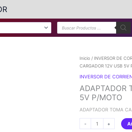
OR
Búsqueda
de
productos
Inicio
/
INVERSOR DE CO
CARGADOR 12V USB 5V
INVERSOR DE CORRIE
ADAPTADOR 
5V P/MOTO
ADAPTADOR TOMA CA
ADAPTADOR
-
+
Añ
TOMA