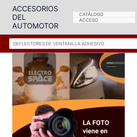
Ir
ACCESORIOS
al
CATÁLOGO
DEL
contenido
ACCESO
AUTOMOTOR