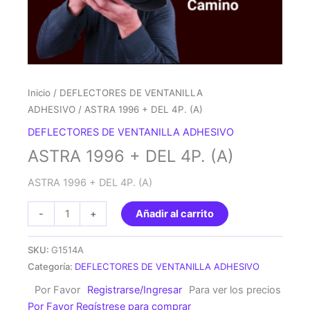
Inicio
/
DEFLECTORES DE VENTANILLA
ADHESIVO
/ ASTRA 1996 + DEL 4P. (A)
DEFLECTORES DE VENTANILLA ADHESIVO
ASTRA 1996 + DEL 4P. (A)
ASTRA 1996 + DEL 4P. (A)
ASTRA
-
+
Añadir al carrito
1996
+
SKU:
G1514A
DEL
Categoría:
DEFLECTORES DE VENTANILLA ADHESIVO
4P.
Por Favor
Registrarse/Ingresar
Para ver los precios
(A)
Por Favor Regístrese para comprar
cantidad