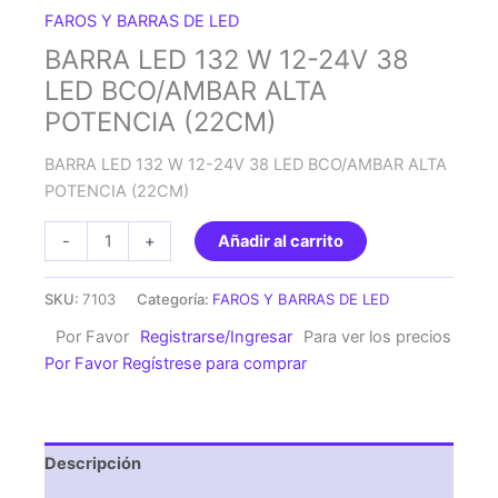
FAROS Y BARRAS DE LED
BARRA LED 132 W 12-24V 38
LED BCO/AMBAR ALTA
POTENCIA (22CM)
BARRA LED 132 W 12-24V 38 LED BCO/AMBAR ALTA
POTENCIA (22CM)
BARRA
-
+
Añadir al carrito
LED
132
SKU:
7103
Categoría:
FAROS Y BARRAS DE LED
W
Por Favor
Registrarse/Ingresar
Para ver los precios
12-
Por Favor Regístrese para comprar
24V
38
LED
BCO/AMBAR
Descripción
ALTA