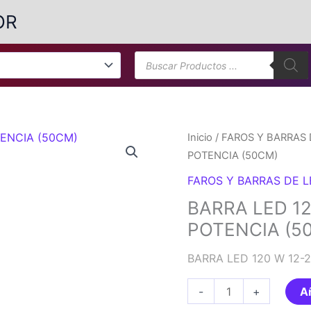
OR
Búsqueda
de
productos
Inicio
/
FAROS Y BARRAS 
POTENCIA (50CM)
FAROS Y BARRAS DE 
BARRA LED 12
POTENCIA (5
BARRA LED 120 W 12-
BARRA
-
+
Añ
LED