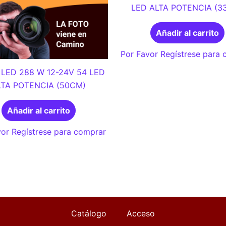
LED ALTA POTENCIA (3
Añadir al carrito
Por Favor Regístrese para
LED 288 W 12-24V 54 LED
LTA POTENCIA (50CM)
Añadir al carrito
or Regístrese para comprar
Catálogo
Acceso