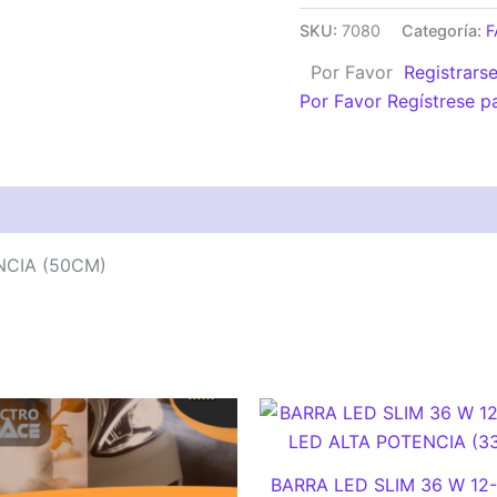
120
SKU:
7080
Categoría:
F
W
Por Favor
Registrars
12-
Por Favor Regístrese p
24V
40
LED
ALTA
POTENCIA
(50CM)
NCIA (50CM)
cantidad
BARRA LED SLIM 36 W 12-