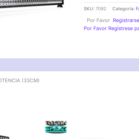
SLIM
SKU:
7092
Categoría:
F
36
Por Favor
Registrars
W
Por Favor Regístrese p
12-
24V
12
LED
ALTA
POTENCIA
(33CM)
POTENCIA (33CM)
cantidad