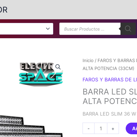
OR
Búsqueda
de
productos
Inicio
/
FAROS Y BARRAS 
ALTA POTENCIA (33CM)
FAROS Y BARRAS DE 
BARRA LED SL
ALTA POTENC
BARRA LED SLIM 36 W
BARRA
-
+
Añ
LED