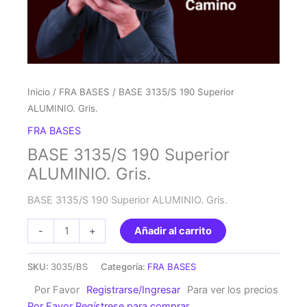
Inicio
/
FRA BASES
/ BASE 3135/S 190 Superior
ALUMINIO. Gris.
FRA BASES
BASE 3135/S 190 Superior
ALUMINIO. Gris.
BASE 3135/S 190 Superior ALUMINIO. Gris.
BASE
-
+
Añadir al carrito
3135/S
190
SKU:
3035/BS
Categoría:
FRA BASES
Superior
Por Favor
Registrarse/Ingresar
Para ver los precios
ALUMINIO.
Por Favor Regístrese para comprar