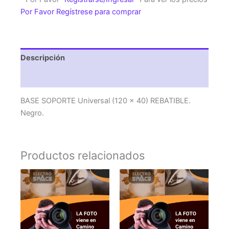
x
Por Favor Regístrese para comprar
40)
REBATIBLE.
Negro.
cantidad
Descripción
Valoraciones (0)
BASE SOPORTE Universal (120 x 40) REBATIBLE.
Negro.
Productos relacionados