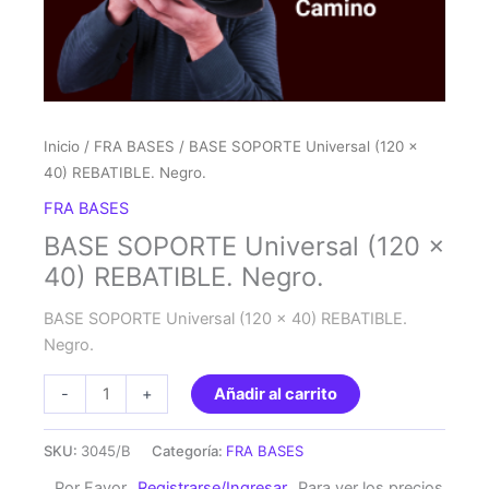
Inicio
/
FRA BASES
/ BASE SOPORTE Universal (120 x
40) REBATIBLE. Negro.
FRA BASES
BASE SOPORTE Universal (120 x
40) REBATIBLE. Negro.
BASE SOPORTE Universal (120 x 40) REBATIBLE.
Negro.
BASE
-
+
Añadir al carrito
SOPORTE
Universal
SKU:
3045/B
Categoría:
FRA BASES
(120
Por Favor
Registrarse/Ingresar
Para ver los precios