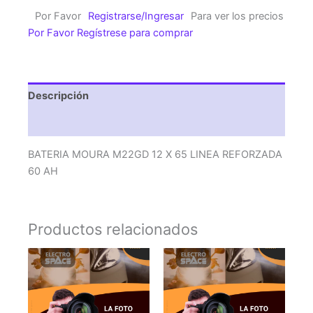
X
Por Favor
Registrarse/Ingresar
Para ver los precios
65
Por Favor Regístrese para comprar
LINEA
REFORZADA
60
AH
Descripción
cantidad
Valoraciones (0)
BATERIA MOURA M22GD 12 X 65 LINEA REFORZADA
60 AH
Productos relacionados