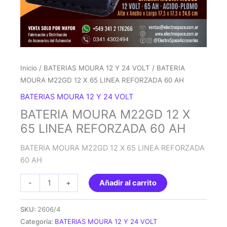
Inicio
/
BATERIAS MOURA 12 Y 24 VOLT
/ BATERIA
MOURA M22GD 12 X 65 LINEA REFORZADA 60 AH
BATERIAS MOURA 12 Y 24 VOLT
BATERIA MOURA M22GD 12 X
65 LINEA REFORZADA 60 AH
BATERIA MOURA M22GD 12 X 65 LINEA REFORZADA
60 AH
BATERIA
-
+
Añadir al carrito
MOURA
M22GD
SKU:
2606/4
12
Categoría:
BATERIAS MOURA 12 Y 24 VOLT