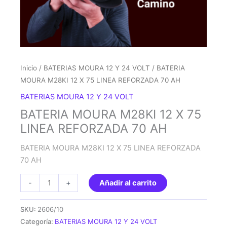
Inicio
/
BATERIAS MOURA 12 Y 24 VOLT
/ BATERIA
MOURA M28KI 12 X 75 LINEA REFORZADA 70 AH
BATERIAS MOURA 12 Y 24 VOLT
BATERIA MOURA M28KI 12 X 75
LINEA REFORZADA 70 AH
BATERIA MOURA M28KI 12 X 75 LINEA REFORZADA
70 AH
BATERIA
-
+
Añadir al carrito
MOURA
M28KI
SKU:
2606/10
12
Categoría:
BATERIAS MOURA 12 Y 24 VOLT