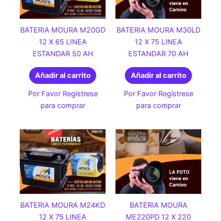
BATERIA MOURA M20GD
BATERIA MOURA M30LD
12 X 65 LINEA
12 X 75 LINEA
ESTANDAR 50 AH
ESTANDAR 70 AH
Añadir al carrito
Añadir al carrito
Por Favor Regístrese
Por Favor Regístrese
para comprar
para comprar
BATERIA MOURA M24KD
BATERIA MOURA
12 X 75 LINEA
ME220PD 12 X 220