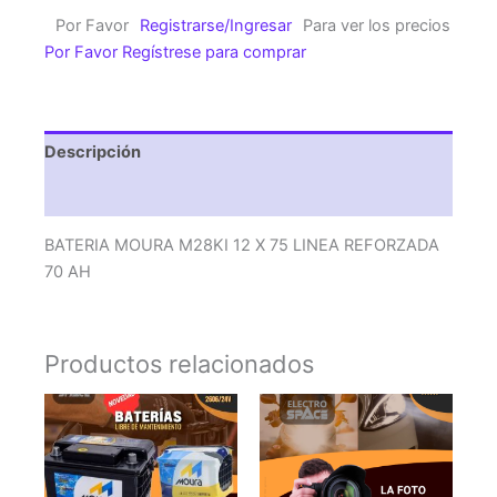
X
Por Favor
Registrarse/Ingresar
Para ver los precios
75
Por Favor Regístrese para comprar
LINEA
REFORZADA
70
AH
Descripción
cantidad
Valoraciones (0)
BATERIA MOURA M28KI 12 X 75 LINEA REFORZADA
70 AH
Productos relacionados