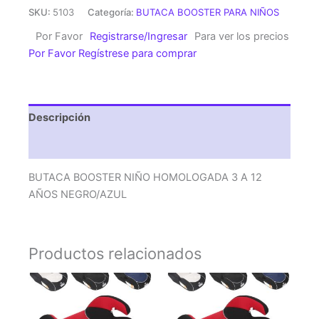
NIÑO
SKU:
5103
Categoría:
BUTACA BOOSTER PARA NIÑOS
HOMOLOGADA
Por Favor
Registrarse/Ingresar
Para ver los precios
3
Por Favor Regístrese para comprar
A
12
AÑOS
NEGRO/AZUL
Descripción
cantidad
Valoraciones (0)
BUTACA BOOSTER NIÑO HOMOLOGADA 3 A 12
AÑOS NEGRO/AZUL
Productos relacionados