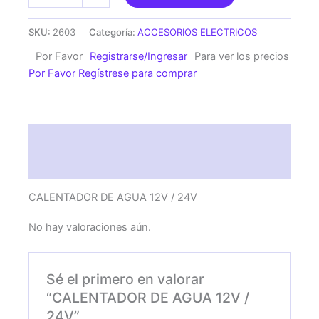
DE
AGUA
SKU:
2603
Categoría:
ACCESORIOS ELECTRICOS
12V
Por Favor
Registrarse/Ingresar
Para ver los precios
/
Por Favor Regístrese para comprar
24V
cantidad
Descripción
Valoraciones (0)
CALENTADOR DE AGUA 12V / 24V
No hay valoraciones aún.
Sé el primero en valorar
“CALENTADOR DE AGUA 12V /
24V”