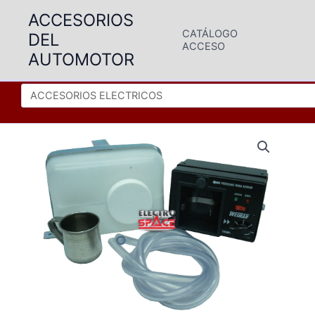
Ir
ACCESORIOS
al
CATÁLOGO
DEL
contenido
ACCESO
AUTOMOTOR