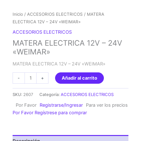
Inicio
/
ACCESORIOS ELECTRICOS
/ MATERA
ELECTRICA 12V – 24V «WEIMAR»
ACCESORIOS ELECTRICOS
MATERA ELECTRICA 12V – 24V
«WEIMAR»
MATERA ELECTRICA 12V – 24V «WEIMAR»
MATERA
-
+
Añadir al carrito
ELECTRICA
12V
SKU:
2607
Categoría:
ACCESORIOS ELECTRICOS
-
Por Favor
Registrarse/Ingresar
Para ver los precios
24V
Por Favor Regístrese para comprar
"WEIMAR"
cantidad