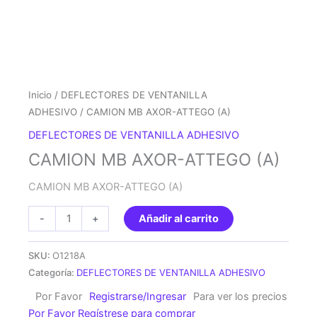
Inicio
/
DEFLECTORES DE VENTANILLA
ADHESIVO
/ CAMION MB AXOR-ATTEGO (A)
DEFLECTORES DE VENTANILLA ADHESIVO
CAMION MB AXOR-ATTEGO (A)
CAMION MB AXOR-ATTEGO (A)
CAMION
-
+
Añadir al carrito
MB
AXOR-
SKU:
O1218A
ATTEGO
Categoría:
DEFLECTORES DE VENTANILLA ADHESIVO
(A)
Por Favor
Registrarse/Ingresar
Para ver los precios
cantidad
Por Favor Regístrese para comprar