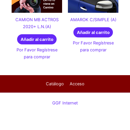
CAMION MB ACTROS
AMAROK C/SIMPLE (A)
2020+ L.N.(A)
Añadir al carrito
Añadir al carrito
Por Favor Regístrese
Por Favor Regístrese
para comprar
para comprar
Catálogo
Acceso
GGF Internet