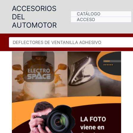
Ir
ACCESORIOS
al
CATÁLOGO
DEL
contenido
ACCESO
AUTOMOTOR