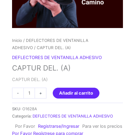
Inicio
/
DEFLECTORES DE VENTANILLA
ADHESIVO
/ CAPTUR DEL. (A)
DEFLECTORES DE VENTANILLA ADHESIVO
CAPTUR DEL. (A)
CAPTUR DEL. (A)
CAPTUR
-
+
Añadir al carrito
DEL.
(A)
SKU:
O1628A
cantidad
Categoría:
DEFLECTORES DE VENTANILLA ADHESIVO
Por Favor
Registrarse/Ingresar
Para ver los precios
Por Favor Regístrese para comprar