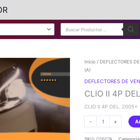
OR
Búsqueda
de
productos
Inicio
/
DEFLECTORES DE
(A)
DEFLECTORES DE VEN
CLIO II 4P DE
CLIO II 4P DEL. 2005+ 
CLIO
-
+
Añ
II
4P
SKU:
O1607A
Categoría