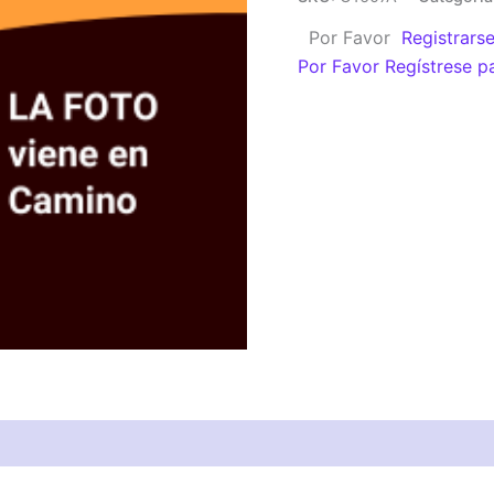
DEL.
Por Favor
Registrars
2005+
Por Favor Regístrese p
(A)
cantidad