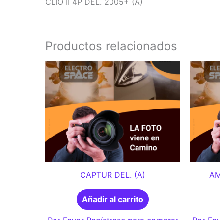
CLIO II 4P DEL. 2005+ (A)
Productos relacionados
CAPTUR DEL. (A)
AM
Añadir al carrito
Por Favor Regístrese para comprar
Por Fav