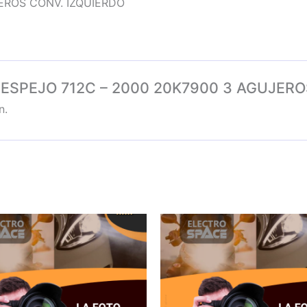
EROS CONV. IZQUIERDO
NJ. ESPEJO 712C – 2000 20K7900 3 AGUJER
n.