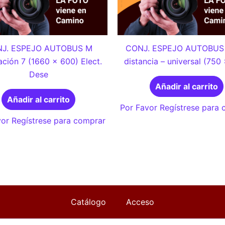
J. ESPEJO AUTOBUS M
CONJ. ESPEJO AUTOBUS 
ción 7 (1660 x 600) Elect.
distancia – universal (750
Dese
Añadir al carrito
Añadir al carrito
Por Favor Regístrese para
or Regístrese para comprar
Catálogo
Acceso