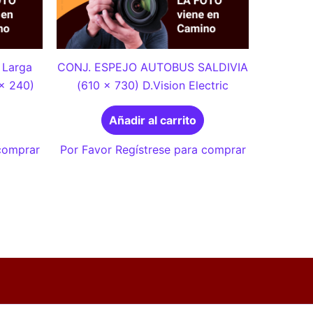
Larga
CONJ. ESPEJO AUTOBUS SALDIVIA
 x 240)
(610 x 730) D.Vision Electric
Añadir al carrito
 comprar
Por Favor Regístrese para comprar