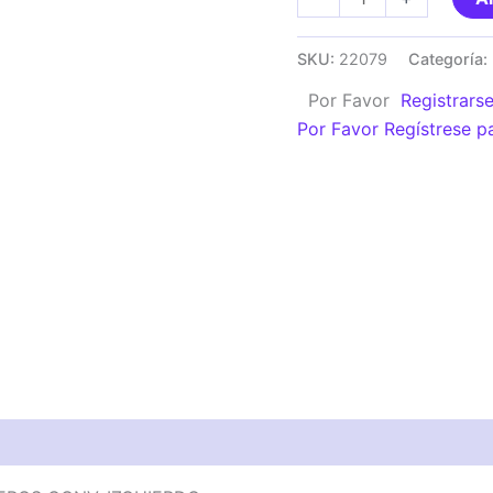
ESPEJO
712C
SKU:
22079
Categoría:
-
Por Favor
Registrars
2000
Por Favor Regístrese p
20K7900
3
AGUJEROS
CONV.
IZQUIERDO
cantidad