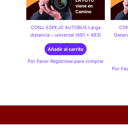
CONJ. ESPEJO AUTOBUS Larga
CON
distancia – universal (691 x 683)
Genera
Añadir al carrito
Por Favor Regístrese para comprar
Por Fav