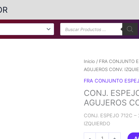
OR
Búsqueda
de
productos
Inicio
/
FRA CONJUNTO E
AGUJEROS CONV. IZQUI
FRA CONJUNTO ESPE
CONJ. ESPEJO
AGUJEROS CO
CONJ. ESPEJO 712C –
IZQUIERDO
CONJ.
-
+
Añ