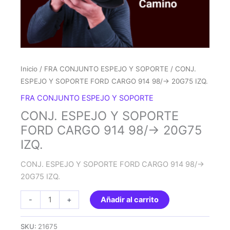
Inicio
/
FRA CONJUNTO ESPEJO Y SOPORTE
/ CONJ.
ESPEJO Y SOPORTE FORD CARGO 914 98/-> 20G75 IZQ.
FRA CONJUNTO ESPEJO Y SOPORTE
CONJ. ESPEJO Y SOPORTE
FORD CARGO 914 98/-> 20G75
IZQ.
CONJ. ESPEJO Y SOPORTE FORD CARGO 914 98/->
20G75 IZQ.
CONJ.
-
+
Añadir al carrito
ESPEJO
Y
SKU:
21675