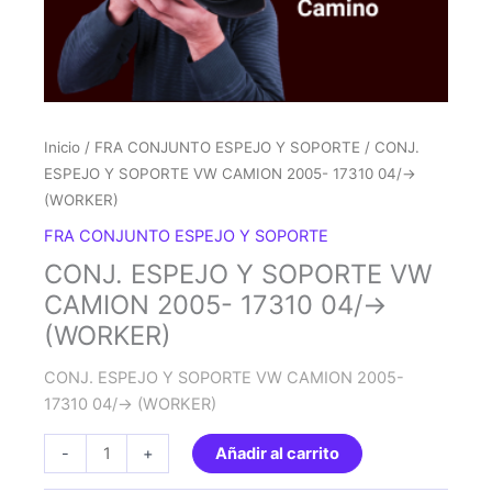
Inicio
/
FRA CONJUNTO ESPEJO Y SOPORTE
/ CONJ.
ESPEJO Y SOPORTE VW CAMION 2005- 17310 04/->
(WORKER)
FRA CONJUNTO ESPEJO Y SOPORTE
CONJ. ESPEJO Y SOPORTE VW
CAMION 2005- 17310 04/->
(WORKER)
CONJ. ESPEJO Y SOPORTE VW CAMION 2005-
17310 04/-> (WORKER)
CONJ.
-
+
Añadir al carrito
ESPEJO