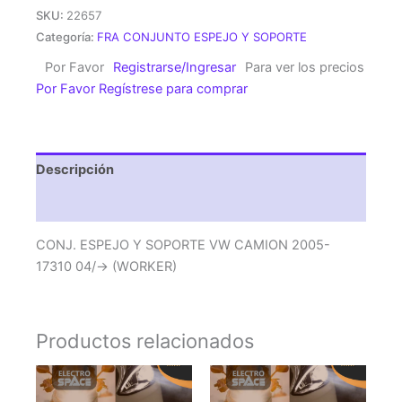
Y
SKU:
22657
SOPORTE
Categoría:
FRA CONJUNTO ESPEJO Y SOPORTE
VW
Por Favor
Registrarse/Ingresar
Para ver los precios
CAMION
Por Favor Regístrese para comprar
2005-
17310
04/-
>
Descripción
(WORKER)
cantidad
Valoraciones (0)
CONJ. ESPEJO Y SOPORTE VW CAMION 2005-
17310 04/-> (WORKER)
Productos relacionados