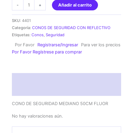
CONO
-
+
Añadir al carrito
DE
SEGURIDAD
SKU:
4401
MEDIANO
Categoría:
CONOS DE SEGURIDAD CON REFLECTIVO
50CM
Etiquetas:
Conos
,
Seguridad
FLUOR
Por Favor
Registrarse/Ingresar
Para ver los precios
cantidad
Por Favor Regístrese para comprar
Descripción
Valoraciones (0)
CONO DE SEGURIDAD MEDIANO 50CM FLUOR
No hay valoraciones aún.