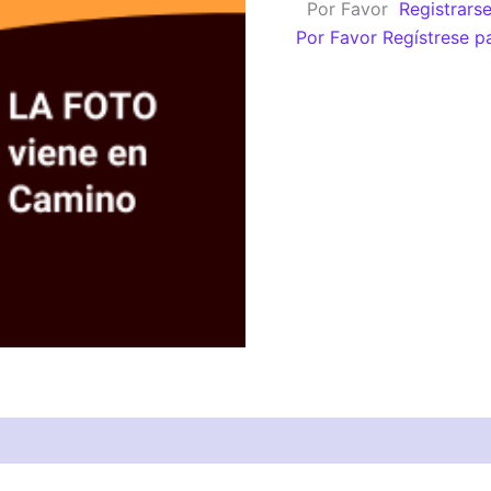
Por Favor
Registrars
x
Por Favor Regístrese p
228)
CONVEXO
cantidad