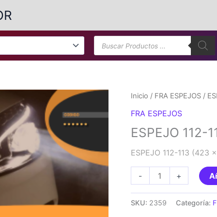
OR
Búsqueda
de
productos
Inicio
/
FRA ESPEJOS
/ ES
FRA ESPEJOS
ESPEJO 112-1
ESPEJO 112-113 (423
ESPEJO
-
+
Añ
112-
113
SKU:
2359
Categoría:
(423