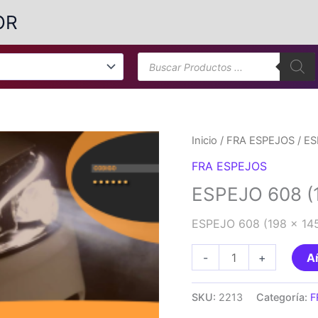
OR
Búsqueda
de
productos
Inicio
/
FRA ESPEJOS
/ ES
FRA ESPEJOS
ESPEJO 608 (1
ESPEJO 608 (198 x 145)
ESPEJO
-
+
Añ
608
(198
SKU:
2213
Categoría:
F
x