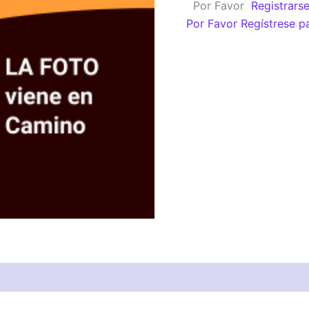
Por Favor
Registrars
145)
Por Favor Regístrese p
Plano.
Gris.
cantidad