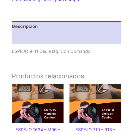
Izq.
Con
Comando
cantidad
Descripción
Valoraciones (0)
ESPEJO 9-11 Der. e Izq. Con Comando
Productos relacionados
ESPEJO 1634 – M96 –
ESPEJO 710 – 913 –