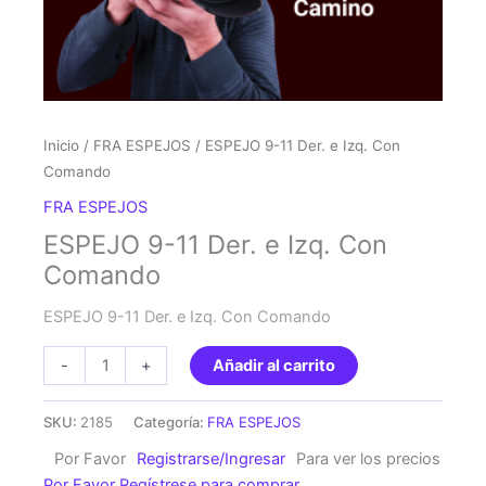
Inicio
/
FRA ESPEJOS
/ ESPEJO 9-11 Der. e Izq. Con
Comando
FRA ESPEJOS
ESPEJO 9-11 Der. e Izq. Con
Comando
ESPEJO 9-11 Der. e Izq. Con Comando
ESPEJO
-
+
Añadir al carrito
9-
11
SKU:
2185
Categoría:
FRA ESPEJOS
Der.
Por Favor
Registrarse/Ingresar
Para ver los precios
e
Por Favor Regístrese para comprar