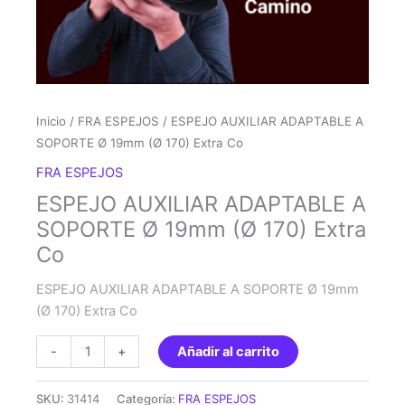
Inicio
/
FRA ESPEJOS
/ ESPEJO AUXILIAR ADAPTABLE A
SOPORTE Ø 19mm (Ø 170) Extra Co
FRA ESPEJOS
ESPEJO AUXILIAR ADAPTABLE A
SOPORTE Ø 19mm (Ø 170) Extra
Co
ESPEJO AUXILIAR ADAPTABLE A SOPORTE Ø 19mm
(Ø 170) Extra Co
ESPEJO
-
+
Añadir al carrito
AUXILIAR
ADAPTABLE
SKU:
31414
Categoría:
FRA ESPEJOS