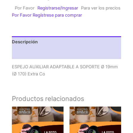
A
Por Favor
Registrarse/Ingresar
Para ver los precios
SOPORTE
Por Favor Regístrese para comprar
Ø
19mm
(Ø
170)
Descripción
Extra
Co
Valoraciones (0)
cantidad
ESPEJO AUXILIAR ADAPTABLE A SOPORTE Ø 19mm
(Ø 170) Extra Co
Productos relacionados