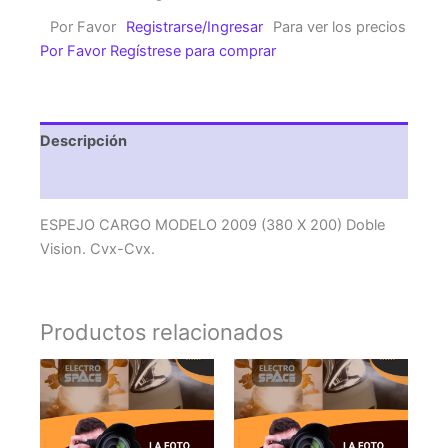
2009
Por Favor
Registrarse/Ingresar
Para ver los precios
(380
Por Favor Regístrese para comprar
X
200)
Doble
Vision.
Descripción
Cvx-
Cvx.
Valoraciones (0)
cantidad
ESPEJO CARGO MODELO 2009 (380 X 200) Doble
Vision. Cvx-Cvx.
Productos relacionados