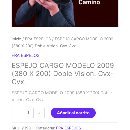
Inicio
/
FRA ESPEJOS
/ ESPEJO CARGO MODELO 2009
(380 X 200) Doble Vision. Cvx-Cvx.
FRA ESPEJOS
ESPEJO CARGO MODELO 2009
(380 X 200) Doble Vision. Cvx-
Cvx.
ESPEJO CARGO MODELO 2009 (380 X 200) Doble
Vision. Cvx-Cvx.
ESPEJO
-
+
Añadir al carrito
CARGO
MODELO
SKU:
2398
Categoría:
FRA ESPEJOS