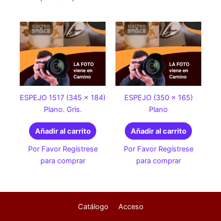
ESPEJO 1517 (345 x 184)
ESPEJO (350 x 165)
Plano. Gris.
Plano
Añadir al carrito
Añadir al carrito
Por Favor Regístrese
Por Favor Regístrese
para comprar
para comprar
Catálogo
Acceso