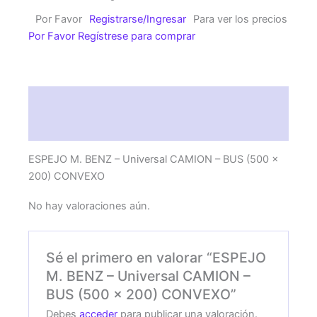
-
Por Favor
Registrarse/Ingresar
Para ver los precios
Universal
Por Favor Regístrese para comprar
CAMION
-
BUS
(500
Descripción
x
200)
Valoraciones (0)
CONVEXO
cantidad
ESPEJO M. BENZ – Universal CAMION – BUS (500 x
200) CONVEXO
No hay valoraciones aún.
Sé el primero en valorar “ESPEJO
M. BENZ – Universal CAMION –
BUS (500 x 200) CONVEXO”
Debes
acceder
para publicar una valoración.