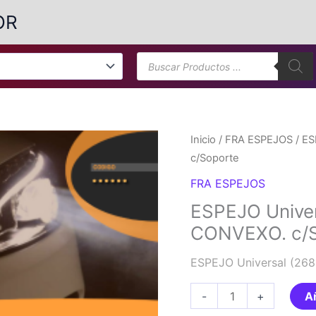
OR
Búsqueda
de
productos
Inicio
/
FRA ESPEJOS
/ ES
c/Soporte
FRA ESPEJOS
ESPEJO Univer
CONVEXO. c/
ESPEJO Universal (26
ESPEJO
-
+
Añ
Universal