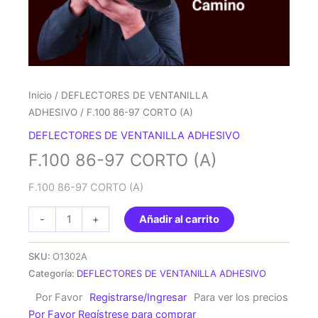
Inicio
/
DEFLECTORES DE VENTANILLA
ADHESIVO
/ F.100 86-97 CORTO (A)
DEFLECTORES DE VENTANILLA ADHESIVO
F.100 86-97 CORTO (A)
F.100 86-97 CORTO (A)
F.100
-
+
Añadir al carrito
86-
97
SKU:
O1302A
CORTO
Categoría:
DEFLECTORES DE VENTANILLA ADHESIVO
(A)
Por Favor
Registrarse/Ingresar
Para ver los precios
cantidad
Por Favor Regístrese para comprar