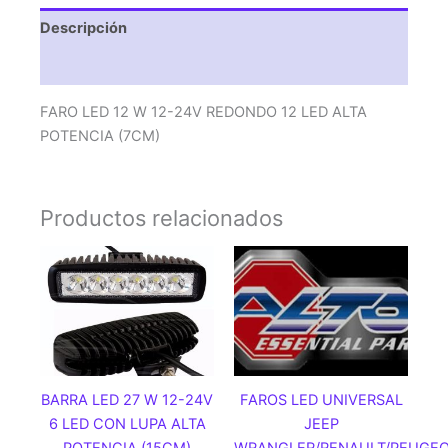
LED
Descripción
ALTA
POTENCIA
Valoraciones (0)
(7CM)
cantidad
FARO LED 12 W 12-24V REDONDO 12 LED ALTA
POTENCIA (7CM)
Productos relacionados
BARRA LED 27 W 12-24V
FAROS LED UNIVERSAL
6 LED CON LUPA ALTA
JEEP
POTENCIA (15CM)
WRANGLER/RENAULT/PEUGEO