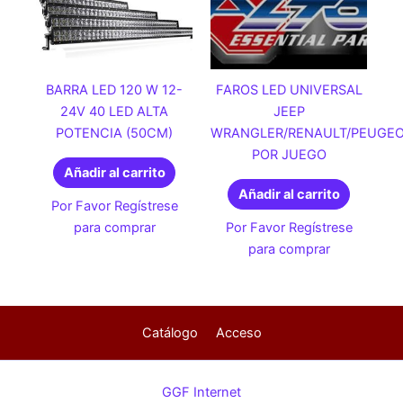
BARRA LED 120 W 12-
FAROS LED UNIVERSAL
24V 40 LED ALTA
JEEP
POTENCIA (50CM)
WRANGLER/RENAULT/PEUGEO
POR JUEGO
Añadir al carrito
Añadir al carrito
Por Favor Regístrese
para comprar
Por Favor Regístrese
para comprar
Catálogo
Acceso
GGF Internet