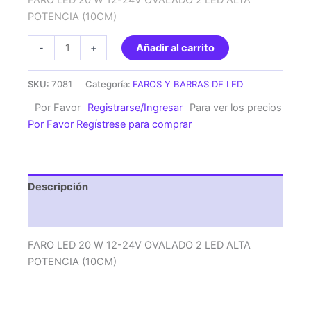
FARO LED 20 W 12-24V OVALADO 2 LED ALTA
POTENCIA (10CM)
FARO
-
+
Añadir al carrito
LED
20
SKU:
7081
Categoría:
FAROS Y BARRAS DE LED
W
Por Favor
Registrarse/Ingresar
Para ver los precios
12-
Por Favor Regístrese para comprar
24V
OVALADO
2
LED
Descripción
ALTA
POTENCIA
Valoraciones (0)
(10CM)
cantidad
FARO LED 20 W 12-24V OVALADO 2 LED ALTA
POTENCIA (10CM)