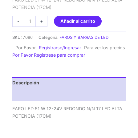
FARO LED 51 W 12-24V REDONDO N/N 17 LED ALTA
POTENCIA (17CM)
FARO
-
+
Añadir al carrito
LED
51
SKU:
7086
Categoría:
FAROS Y BARRAS DE LED
W
Por Favor
Registrarse/Ingresar
Para ver los precios
12-
Por Favor Regístrese para comprar
24V
REDONDO
N/N
17
Descripción
LED
ALTA
Valoraciones (0)
POTENCIA
(17CM)
FARO LED 51 W 12-24V REDONDO N/N 17 LED ALTA
cantidad
POTENCIA (17CM)