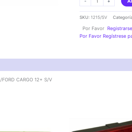
-
+
Añ
TRASERO
M.
SKU:
1215/SV
Categorí
BENZ
Por Favor
Registrars
1215/1620/1633/1634/
Por Favor Regístrese p
CARGO
12+
S/V
cantidad
4/FORD CARGO 12+ S/V