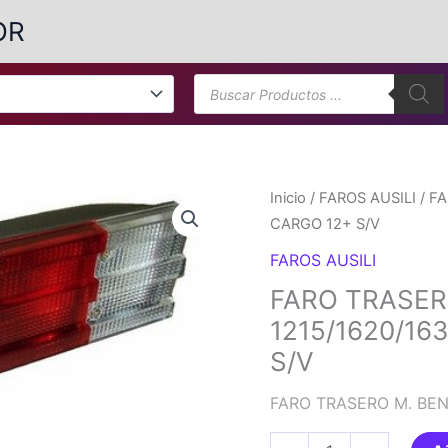
OR
Búsqueda
de
productos
Inicio
/
FAROS AUSILI
/ F
CARGO 12+ S/V
FAROS AUSILI
FARO TRASER
1215/1620/16
S/V
FARO TRASERO M. BEN
FARO