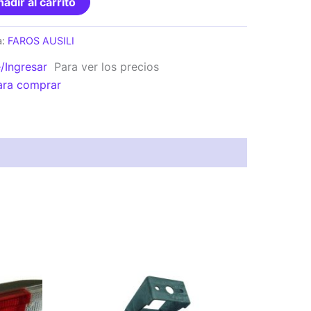
adir al carrito
a:
FAROS AUSILI
e/Ingresar
Para ver los precios
FORD
ara comprar