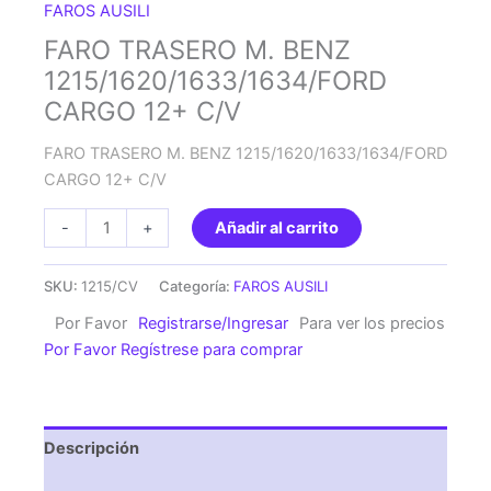
FAROS AUSILI
FARO TRASERO M. BENZ
1215/1620/1633/1634/FORD
CARGO 12+ C/V
FARO TRASERO M. BENZ 1215/1620/1633/1634/FORD
CARGO 12+ C/V
FARO
-
+
Añadir al carrito
TRASERO
M.
SKU:
1215/CV
Categoría:
FAROS AUSILI
BENZ
Por Favor
Registrarse/Ingresar
Para ver los precios
1215/1620/1633/1634/FORD
Por Favor Regístrese para comprar
CARGO
12+
C/V
cantidad
Descripción
Valoraciones (0)