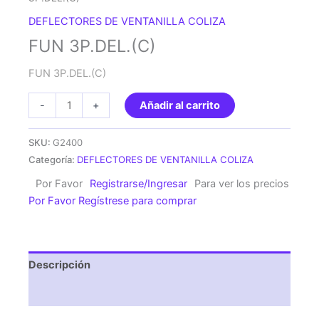
DEFLECTORES DE VENTANILLA COLIZA
FUN 3P.DEL.(C)
FUN 3P.DEL.(C)
FUN
-
+
Añadir al carrito
3P.DEL.
(C)
SKU:
G2400
cantidad
Categoría:
DEFLECTORES DE VENTANILLA COLIZA
Por Favor
Registrarse/Ingresar
Para ver los precios
Por Favor Regístrese para comprar
Descripción
Valoraciones (0)