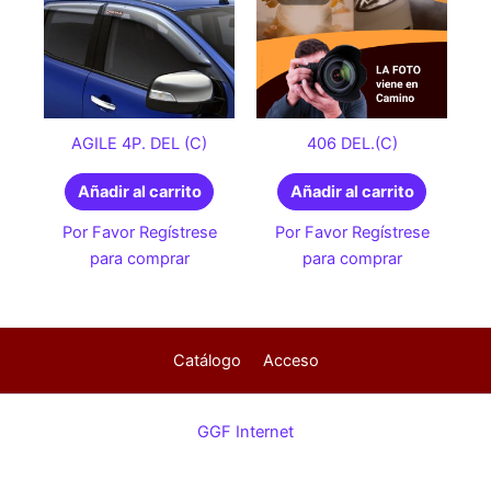
AGILE 4P. DEL (C)
406 DEL.(C)
Añadir al carrito
Añadir al carrito
Por Favor Regístrese
Por Favor Regístrese
para comprar
para comprar
Catálogo
Acceso
GGF Internet