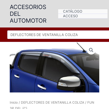
Ir
ACCESORIOS
al
CATÁLOGO
DEL
contenido
ACCESO
AUTOMOTOR
Inicio
/
DEFLECTORES DE VENTANILLA COLIZA
/ FUN
3P.DEL.(C)