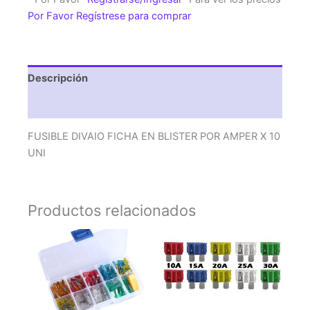
BLISTER
Por Favor Regístrese para comprar
POR
AMPER
X
10
Descripción
UNI
cantidad
Valoraciones (0)
FUSIBLE DIVAIO FICHA EN BLISTER POR AMPER X 10
UNI
Productos relacionados