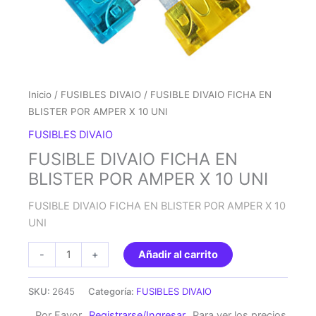
Inicio
/
FUSIBLES DIVAIO
/ FUSIBLE DIVAIO FICHA EN
BLISTER POR AMPER X 10 UNI
FUSIBLES DIVAIO
FUSIBLE DIVAIO FICHA EN
BLISTER POR AMPER X 10 UNI
FUSIBLE DIVAIO FICHA EN BLISTER POR AMPER X 10
UNI
FUSIBLE
-
+
Añadir al carrito
DIVAIO
FICHA
SKU:
2645
Categoría:
FUSIBLES DIVAIO
EN
Por Favor
Registrarse/Ingresar
Para ver los precios