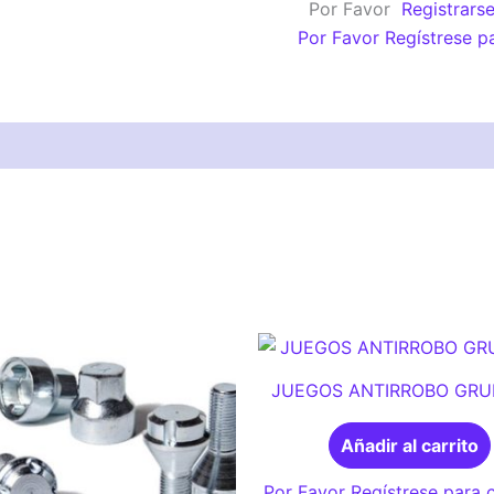
Por Favor
Registrars
11
Por Favor Regístrese p
cantidad
JUEGOS ANTIRROBO GRU
Añadir al carrito
Por Favor Regístrese para