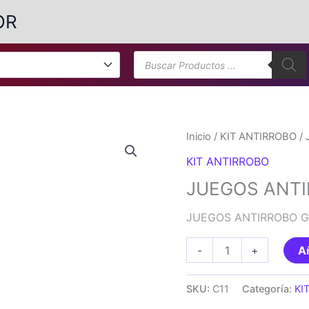
OR
Búsqueda
de
productos
Inicio
/
KIT ANTIRROBO
/ 
KIT ANTIRROBO
JUEGOS ANTI
JUEGOS ANTIRROBO G
JUEGOS
-
+
Añ
ANTIRROBO
GRUPO
SKU:
C11
Categoría:
KI
C